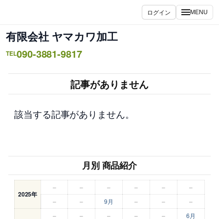
内
ログイン
MENU
容
を
有限会社 ヤマカワ加工
ス
090-3881-9817
キ
TEL
ッ
プ
記事がありません
該当する記事がありません。
月別 商品紹介
–
–
–
–
–
–
2025年
–
–
9月
–
–
–
–
–
–
–
–
6月