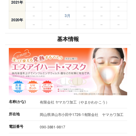
2021年
–
–
–
–
–
–
–
–
3月
–
–
–
2020年
–
–
–
–
–
–
基本情報
名称(かな)
有限会社 ヤマカワ加工（やまかわかこう）
所在地
岡山県津山市小田中1726-1有限会社 ヤマカワ加工
電話番号
090-3881-9817