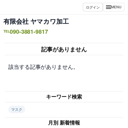
内
ログイン
MENU
容
を
有限会社 ヤマカワ加工
ス
090-3881-9817
キ
TEL
ッ
プ
記事がありません
該当する記事がありません。
キーワード検索
マスク
月別 新着情報